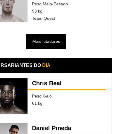
Peso Meio-Pesado
93 kg
Team Quest
Mais lutadores
ERSARIANTES DO
DIA
Chris Beal
Peso Galo
61 kg
Daniel Pineda