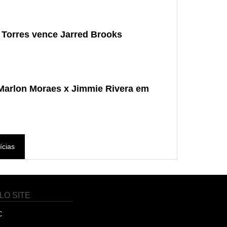
 Torres vence Jarred Brooks
 Marlon Moraes x Jimmie Rivera em
ícias
LO SITE
C