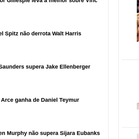
r Gillespie leva a melhor sobre Vinc
l Spitz não derrota Walt Harris
Saunders supera Jake Ellenberger
o Arce ganha de Daniel Teymur
ren Murphy não supera Sijara Eubanks