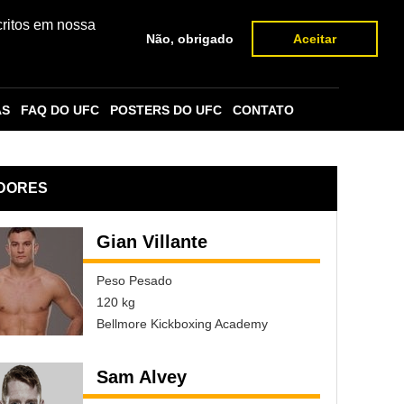
critos em nossa
Não, obrigado
Aceitar
AS
FAQ DO UFC
POSTERS DO UFC
CONTATO
DORES
Gian Villante
Peso Pesado
120 kg
Bellmore Kickboxing Academy
Sam Alvey