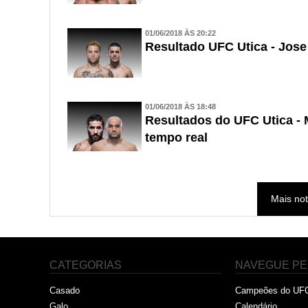
01/06/2018 ÀS 20:22
Resultado UFC Utica - Jose
01/06/2018 ÀS 18:48
Resultados do UFC Utica -
tempo real
Mais not
CATEGORIAS
NAVEGUE PE
Casado
Campeões do UF
Galo
Calendário