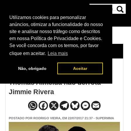
Utilizamos cookies para personalizar
HOME
CATEGORIAS
NOTÍCIAS
MAIS
anúncios, otimizar a funcionalidade do nosso
site e analisar nosso tráfego como descritos
em nossa Política de Privacidade e Cookies.
Se você concorda com os termos, por favor
HOME
/
NOTÍCIAS
clique em aceitar.
Leia mais
Não, obrigado
Aceitar
Resultado UFC on Fox 25:
Thomas Almeida não derrota
Jimmie Rivera
POSTADO POR
RODRIGO VIEIRA
, EM 22/07/2017 21:37 - SUPERMMA