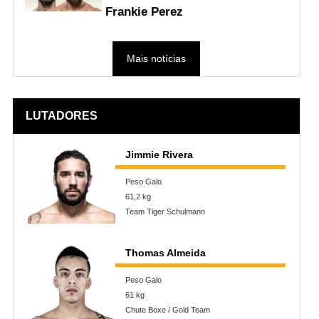
Frankie Perez
Mais notícias
LUTADORES
Jimmie Rivera
Peso Galo
61,2 kg
Team Tiger Schulmann
Thomas Almeida
Peso Galo
61 kg
Chute Boxe / Gold Team