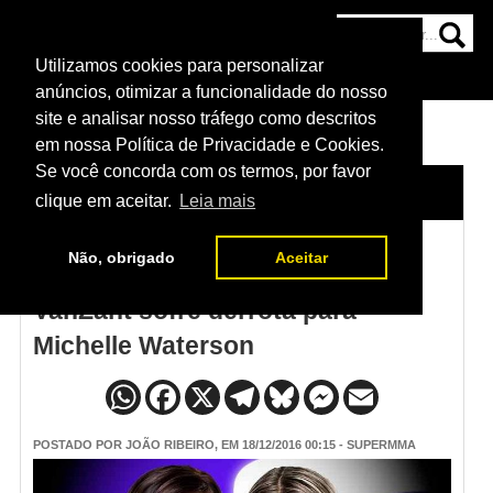
Utilizamos cookies para personalizar
HOME
CATEGORIAS
NOTÍCIAS
MAIS
anúncios, otimizar a funcionalidade do nosso
site e analisar nosso tráfego como descritos
em nossa Política de Privacidade e Cookies.
Se você concorda com os termos, por favor
HOME
/
NOTÍCIAS
clique em aceitar.
Leia mais
Não, obrigado
Aceitar
Resultado UFC on Fox 22: Paige
VanZant sofre derrota para
Michelle Waterson
POSTADO POR
JOÃO RIBEIRO
, EM 18/12/2016 00:15 - SUPERMMA