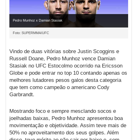
Pedro Munhoz x Damian Stasiak
Foto: SUPERMMA/UFC
Vindo de duas vitórias sobre Justin Scoggins e
Russell Doane, Pedro Munhoz vence Damian
Stasiak no UFC Estocolmo ocorrido na Ericsson
Globe e pode entrar no top 10 contando apenas os
melhores lutadores pesos galos desta categoria
que tem como campeão o americano Cody
Garbrandt.
Mostrando foco e sempre mesclando socos e
joelhadas baixas, Pedro Munhoz apresentou boa
movimentação e objetividade. Assim teve mais de
50% no aproveitamento dos seus golpes. Além
disso, teve mérito ao não cair por baixo e, sem