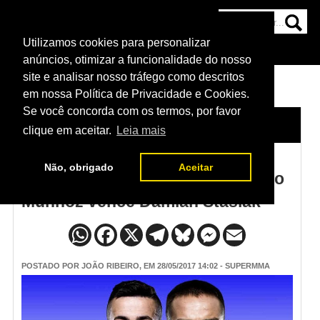
Utilizamos cookies para personalizar
HOME
CATEGORIAS
NOTÍCIAS
MAIS
anúncios, otimizar a funcionalidade do nosso
site e analisar nosso tráfego como descritos
em nossa Política de Privacidade e Cookies.
Se você concorda com os termos, por favor
HOME
/
NOTÍCIAS
clique em aceitar.
Leia mais
Não, obrigado
Aceitar
Resultado UFC Estocolmo: Pedro
Munhoz vence Damian Stasiak
POSTADO POR
JOÃO RIBEIRO
, EM 28/05/2017 14:02 - SUPERMMA