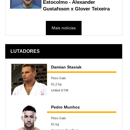
Estocolmo - Alexander
Gustafsson x Glover Teixeira
Mais notícias
LUTADORES
Damian Stasiak
Peso Galo
61,2 kg
United GYM
Pedro Munhoz
Peso Galo
61 kg