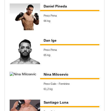
Daniel Pineda
Peso Pena
66 kg
Dan Ige
Peso Pena
65 kg
Nina Milosevic
Peso Galo - Feminino
61,2 kg
Santiago Luna