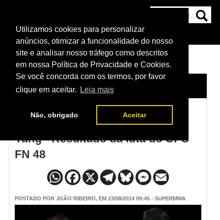
Utilizamos cookies para personalizar
HOME
CATEGORIAS
NOTÍCIAS
MAIS
anúncios, otimizar a funcionalidade do nosso
site e analisar nosso tráfego como descritos
em nossa Política de Privacidade e Cookies.
Se você concorda com os termos, por favor
HOME
/
NOTÍCIAS
clique em aceitar.
Leia mais
Não, obrigado
Aceitar
Ning Guangyou supera Jianping
Yang - Resultado da luta do UFC
FN 48
POSTADO POR
JOÃO RIBEIRO
, EM 23/08/2014 09:45 - SUPERMMA