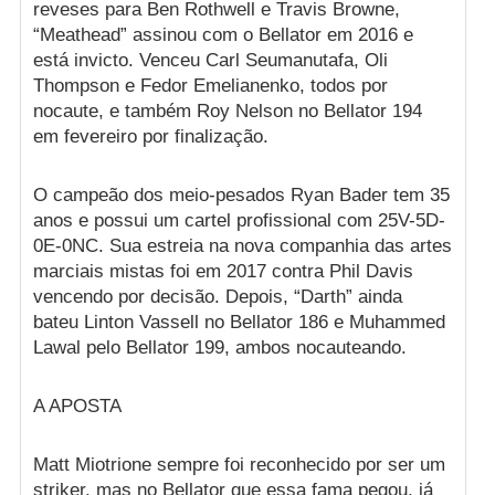
reveses para Ben Rothwell e Travis Browne,
“Meathead” assinou com o Bellator em 2016 e
está invicto. Venceu Carl Seumanutafa, Oli
Thompson e Fedor Emelianenko, todos por
nocaute, e também Roy Nelson no Bellator 194
em fevereiro por finalização.
O campeão dos meio-pesados Ryan Bader tem 35
anos e possui um cartel profissional com 25V-5D-
0E-0NC. Sua estreia na nova companhia das artes
marciais mistas foi em 2017 contra Phil Davis
vencendo por decisão. Depois, “Darth” ainda
bateu Linton Vassell no Bellator 186 e Muhammed
Lawal pelo Bellator 199, ambos nocauteando.
A APOSTA
Matt Miotrione sempre foi reconhecido por ser um
striker, mas no Bellator que essa fama pegou, já