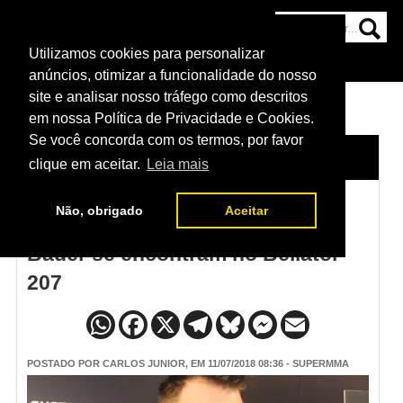
Utilizamos cookies para personalizar
HOME
CATEGORIAS
NOTÍCIAS
MAIS
anúncios, otimizar a funcionalidade do nosso
site e analisar nosso tráfego como descritos
em nossa Política de Privacidade e Cookies.
Se você concorda com os termos, por favor
HOME
/
NOTÍCIAS
clique em aceitar.
Leia mais
Não, obrigado
Aceitar
Ex-UFC, Matt Miotrione e Ryan
Bader se encontram no Bellator
207
POSTADO POR
CARLOS JUNIOR
, EM 11/07/2018 08:36 - SUPERMMA