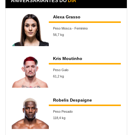
ANIVERSARIANTES DO
DIA
Alexa Grasso
Peso Mosca - Feminino
56,7 kg
Kris Moutinho
Peso Galo
61,2 kg
Robelis Despaigne
Peso Pesado
118,4 kg