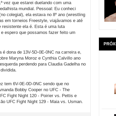
 1ª vez que estarei duelando com uma
edalhista mundial. Pessoal: Eu conheci
no colegial), ela estava no 8º ano (wrestling
s em torneios Freestyle, viajávamos e até
 resistente ela é. Esta é uma luta
 e espero que possamos fazer feito um
PRÓX
a é dona de 13V-5D-0E-0NC na carreira e,
sobre Maryna Moroz e Cynthia Calvillo ano
esquerda perdendo para Claudia Gadelha no
dividida.
arez tem 6V-0E-0D-0NC sendo que no
o Amanda Bobby Cooper no UFC - The
FC Fight Night 120 - Poirier vs. Pettis e
ção UFC Fight Night 129 - Maia vs. Usman.