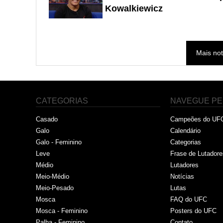
Kowalkiewicz
Mais not
CATEGORIAS
NAVEGUE PE
Casado
Campeões do UF
Galo
Calendário
Galo - Feminino
Categorias
Leve
Frase de Lutadore
Médio
Lutadores
Meio-Médio
Notícias
Meio-Pesado
Lutas
Mosca
FAQ do UFC
Mosca - Feminino
Posters do UFC
Palha - Feminino
Contato