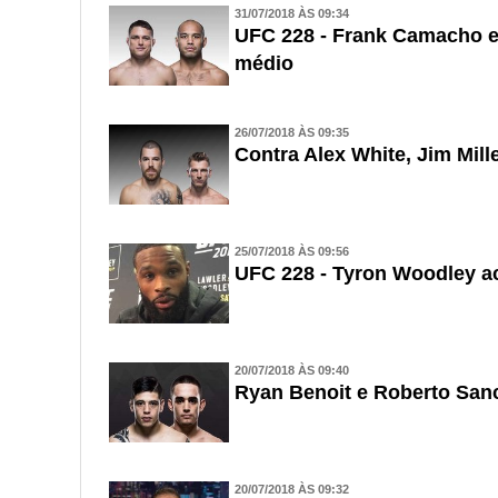
31/07/2018 ÀS 09:34
UFC 228 - Frank Camacho e 
médio
26/07/2018 ÀS 09:35
Contra Alex White, Jim Mille
25/07/2018 ÀS 09:56
UFC 228 - Tyron Woodley ace
20/07/2018 ÀS 09:40
Ryan Benoit e Roberto San
20/07/2018 ÀS 09:32