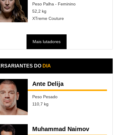
Peso Palha - Feminino
52,2 kg
XTreme Couture
Mais lutadores
ERSARIANTES DO
DIA
Ante Delija
Peso Pesado
110,7 kg
Muhammad Naimov