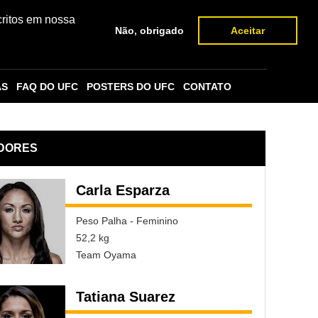
critos em nossa
Não, obrigado
Aceitar
AS
FAQ DO UFC
POSTERS DO UFC
CONTATO
DORES
Carla Esparza
Peso Palha - Feminino
52,2 kg
Team Oyama
Tatiana Suarez