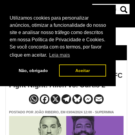
Utilizamos cookies para personalizar
HOME
CATEGORIAS
NOTÍCIAS
MAIS
anúncios, otimizar a funcionalidade do nosso
site e analisar nosso tráfego como descritos
em nossa Política de Privacidade e Cookies.
Se você concorda com os termos, por favor
HOME
/
NOTÍCIAS
clique em aceitar.
Leia mais
Não, obrigado
Aceitar
Card principal e preliminar do UFC
Fight Night: Allen vs. Curtis 2
POSTADO POR
JOÃO RIBEIRO
, EM 03/04/2024 12:00 - SUPERMMA