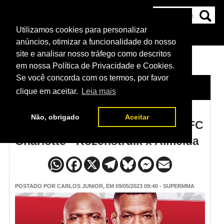
Utilizamos cookies para personalizar
HOME
CATEGORIAS
NOTÍCIAS
MAIS
anúncios, otimizar a funcionalidade do nosso
site e analisar nosso tráfego como descritos
em nossa Política de Privacidade e Cookies.
Se você concorda com os termos, por favor
HOME
/
NOTÍCIAS
clique em aceitar.
Leia mais
Não, obrigado
Aceitar
Card principal e preliminar do UFC
Charlotte - Rozenstruik x Almeida
POSTADO POR
CARLOS JUNIOR
, EM 09/05/2023 09:40 - SUPERMMA