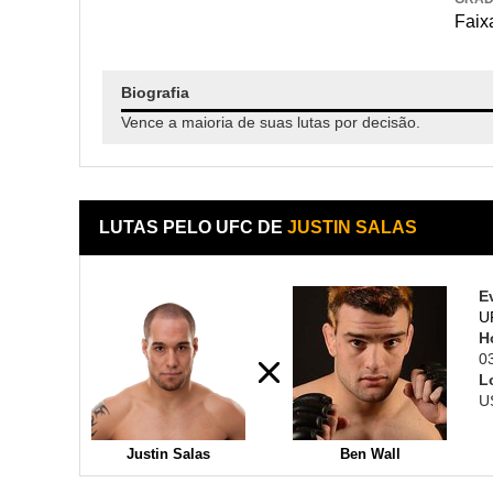
Faixa
Biografia
Vence a maioria de suas lutas por decisão.
LUTAS PELO UFC DE
JUSTIN SALAS
E
U
H
0
L
U
Justin Salas
Ben Wall