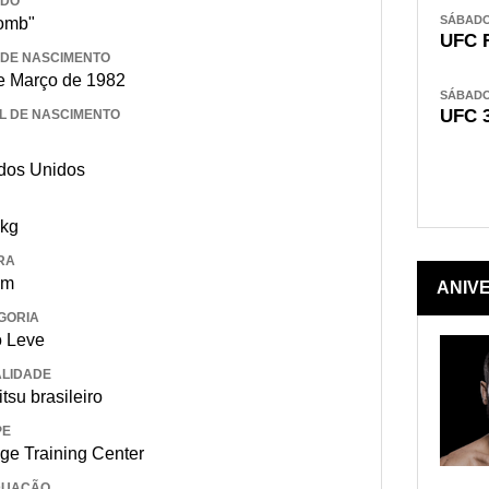
IDO
SÁBADO,
omb"
UFC 
 DE NASCIMENTO
e Março de 1982
SÁBADO,
UFC 
L DE NASCIMENTO
dos Unidos
 kg
RA
 m
ANIV
GORIA
 Leve
LIDADE
itsu brasileiro
PE
ge Training Center
DUAÇÃO