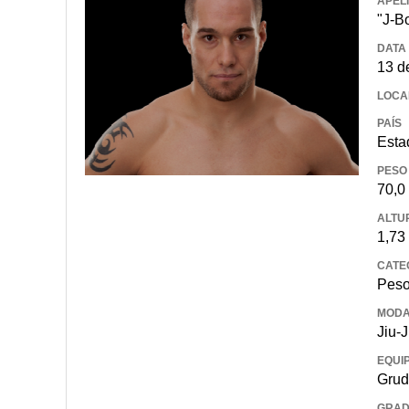
APEL
"J-B
DATA
13 d
LOCA
PAÍS
Esta
PESO
70,0
ALTU
1,73
CATE
Peso
MODA
Jiu-J
EQUI
Grud
GRA