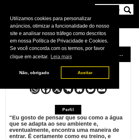
Utilizamos cookies para personalizar
HOME
CATEGORIAS
NOTÍCIAS
MAIS
anúncios, otimizar a funcionalidade do nosso
site e analisar nosso tráfego como descritos
em nossa Política de Privacidade e Cookies.
Se você concorda com os termos, por favor
HOME
/
FRASES DE LUTADORES
/
GEORGES ST. PIERRE
clique em aceitar.
Leia mais
Não, obrigado
Aceitar
Georges St. Pierre
Perfil
"Eu gosto de pensar que sou como a água
que se adapta ao seu ambiente e,
eventualmente, encontra uma maneira de
entrar. É certamente como eu treino, e