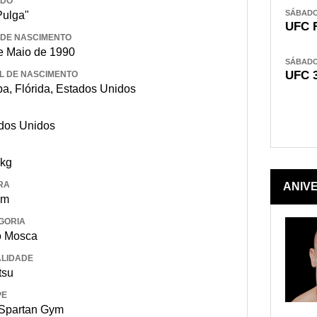
IDO
SÁBADO,
Pulga"
UFC 
 DE NASCIMENTO
e Maio de 1990
SÁBADO,
UFC 
L DE NASCIMENTO
a, Flórida, Estados Unidos
dos Unidos
 kg
RA
ANIV
 m
GORIA
o Mosca
LIDADE
itsu
PE
Spartan Gym