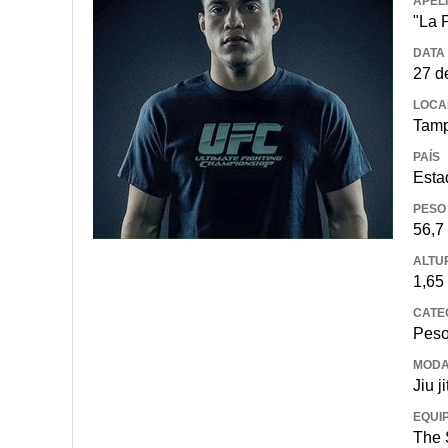
APEL
"La 
DATA
27 d
LOCA
Tamp
PAÍS
Esta
PESO
56,7
ALTU
1,65
CATE
Pes
MODA
Jiu j
EQUI
The 