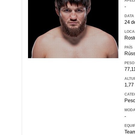
APEL
-
DATA
24 d
LOCA
Rost
PAÍS
Rúss
PESO
77,1
ALTU
1,77
CATE
Peso
MODA
-
EQUI
Team