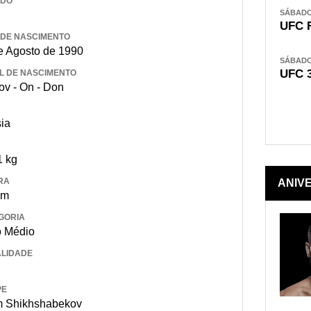
IDO
SÁBADO,
UFC 
 DE NASCIMENTO
e Agosto de 1990
SÁBADO,
UFC 
L DE NASCIMENTO
ov - On - Don
ia
1 kg
RA
ANIV
 m
GORIA
 Médio
LIDADE
PE
 Shikhshabekov