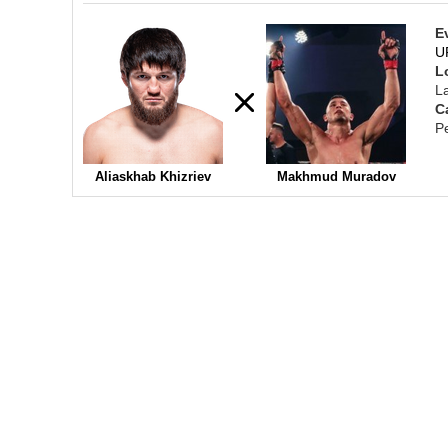
E
U
L
L
C
P
Aliaskhab Khizriev
Makhmud Muradov