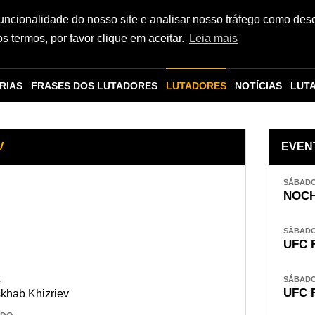
funcionalidade do nosso site e analisar nosso tráfego como des
 termos, por favor clique em aceitar.
Leia mais
RIAS
FRASES DOS LUTADORES
LUTADORES
NOTÍCIAS
LUT
V
EVEN
SÁBADO,
NOCH
SÁBADO,
UFC 
E
SÁBADO,
UFC 
skhab Khizriev