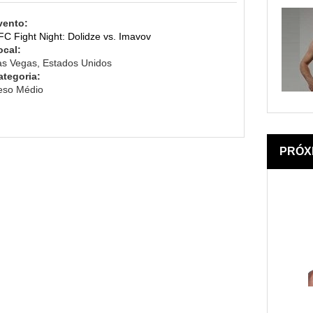
vento:
FC Fight Night: Dolidze vs. Imavov
ocal:
as Vegas, Estados Unidos
ategoria:
eso Médio
PRÓX