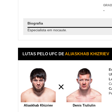
GRA
-
Biografia
Especialista em nocaute.
LUTAS PELO UFC DE
ALIASKHAB KHIZRIEV
E
U
L
C
C
P
Aliaskhab Khizriev
Denis Tiuliulin