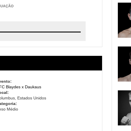
DUAÇÃO
vento:
FC Blaydes x Daukaus
ocal:
olumbus, Estados Unidos
ategoria:
eso Médio