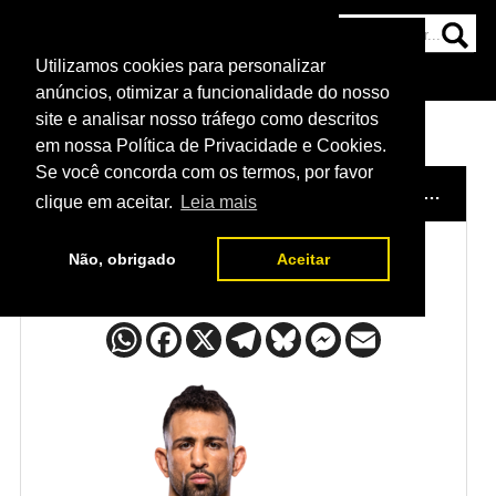
Utilizamos cookies para personalizar
HOME
CATEGORIAS
NOTÍCIAS
MAIS
anúncios, otimizar a funcionalidade do nosso
site e analisar nosso tráfego como descritos
em nossa Política de Privacidade e Cookies.
Se você concorda com os termos, por favor
HOME
/
LUTADORES
/
ABDUL-KAREEM AL-SELWADY
clique em aceitar.
Leia mais
Não, obrigado
Aceitar
Abdul-Kareem Al-Selwady