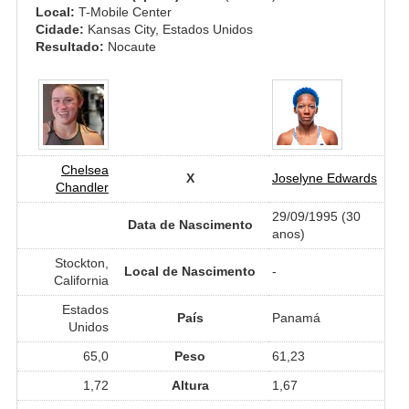
Local:
T-Mobile Center
Cidade:
Kansas City, Estados Unidos
Resultado:
Nocaute
Chelsea
X
Joselyne Edwards
Chandler
29/09/1995 (30
Data de Nascimento
anos)
Stockton,
Local de Nascimento
-
California
Estados
País
Panamá
Unidos
65,0
Peso
61,23
1,72
Altura
1,67