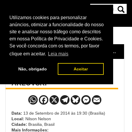
Utilizamos cookies para personalizar
HOME
CATEGORIAS
NOTÍCIAS
MAIS
anúncios, otimizar a funcionalidade do nosso
site e analisar nosso tráfego como descritos
em nossa Política de Privacidade e Cookies.
Se você concorda com os termos, por favor
HOME
/
EVENTO
/
UFC FIGHT NIGHT PEZÃO X ARLOVSKI
clique em aceitar.
Leia mais
Não, obrigado
Aceitar
UFC FIGHT NIGHT PEZÃO X
ARLOVSKI
Data:
13 de Setembro de 2014 às 19:30 (Brasília)
Local:
Nilson Nelson
Cidade:
Brasilia, Brasil
Mais Informações: