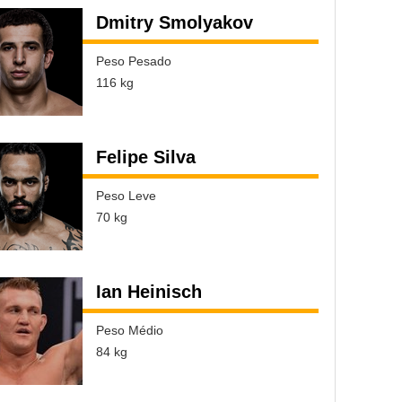
Dmitry Smolyakov
Peso Pesado
116 kg
Felipe Silva
Peso Leve
70 kg
Ian Heinisch
Peso Médio
84 kg