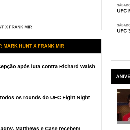
SÁBADO,
UFC 
SÁBADO,
NT X FRANK MIR
UFC 
T: MARK HUNT X FRANK MIR
cepção após luta contra Richard Walsh
ANIV
 todos os rounds do UFC Fight Night
 Magny, Matthews e Case recebem