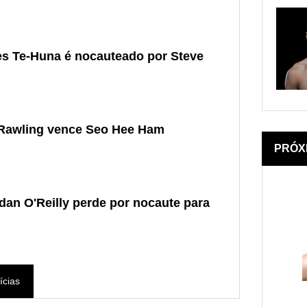
s Te-Huna é nocauteado por Steve
 Rawling vence Seo Hee Ham
PRÓX
an O'Reilly perde por nocaute para
ícias