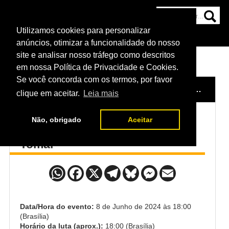
Utilizamos cookies para personalizar
HOME
CATEGORIAS
NOTÍCIAS
MAIS
anúncios, otimizar a funcionalidade do nosso
site e analisar nosso tráfego como descritos
em nossa Política de Privacidade e Cookies.
Se você concorda com os termos, por favor
HOME
/
EVENTO
/
UFC FIGHT NIGHT: CANNONIER VS. IMAVOV
clique em aceitar.
Leia mais
Não, obrigado
Aceitar
Rayanne dos Santos x Puja
Tomar
Data/Hora do evento:
8 de Junho de 2024 às 18:00
(Brasília)
Horário da luta (aprox.):
18:00 (Brasília)