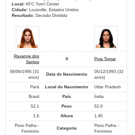
Local:
KFC Yum! Center
Cidade:
Louisville, Estados Unidos
Resultado:
Decisão Dividida
Rayanne dos
X
Puja Tomar
Santos
08/06/1995 (31
05/12/1993 (32
Data de Nascimento
anos)
anos)
Pará
Local de Nascimento
Uttar Pradesh
Brasil
País
Índia
52,1
Peso
52,6
1,6
Altura
1,45
Peso Palha -
Peso Palha -
Categoria
Feminino
Feminino