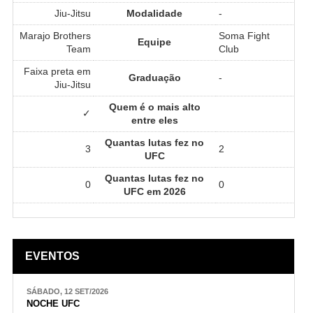
Jiu-Jitsu
Modalidade
-
Marajo Brothers
Soma Fight
Equipe
Team
Club
Faixa preta em
Graduação
-
Jiu-Jitsu
Quem é o mais alto
✓
entre eles
Quantas lutas fez no
3
2
UFC
Quantas lutas fez no
0
0
UFC em 2026
EVENTOS
SÁBADO, 12 SET/2026
NOCHE UFC