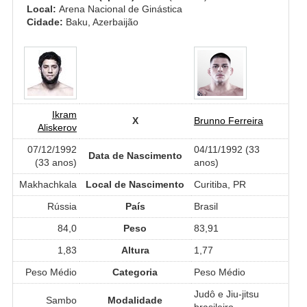
Local:
Arena Nacional de Ginástica
Cidade:
Baku, Azerbaijão
Ikram
X
Brunno Ferreira
Aliskerov
07/12/1992
04/11/1992 (33
Data de Nascimento
(33 anos)
anos)
Makhachkala
Local de Nascimento
Curitiba, PR
Rússia
País
Brasil
84,0
Peso
83,91
1,83
Altura
1,77
Peso Médio
Categoria
Peso Médio
Judô e Jiu-jitsu
Sambo
Modalidade
brasileiro