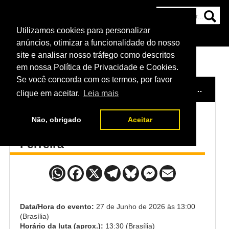
Utilizamos cookies para personalizar
HOME
CATEGORIAS
NOTÍCIAS
MAIS
anúncios, otimizar a funcionalidade do nosso
site e analisar nosso tráfego como descritos
em nossa Política de Privacidade e Cookies.
Se você concorda com os termos, por favor
HOME
/
EVENTO
/
UFC BAKU
/
IKRAM ALISKEROV x BRUNNO FERREIRA
clique em aceitar.
Leia mais
Não, obrigado
Aceitar
Ikram Aliskerov x Brunno
Ferreira
Data/Hora do evento:
27 de Junho de 2026 às 13:00
(Brasília)
Horário da luta (aprox.):
13:30 (Brasília)