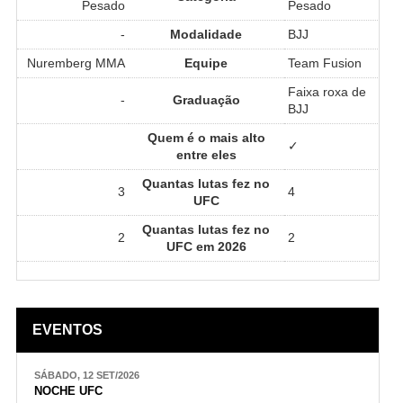
Pesado
Pesado
-
Modalidade
BJJ
Nuremberg MMA
Equipe
Team Fusion
Faixa roxa de
-
Graduação
BJJ
Quem é o mais alto
✓
entre eles
Quantas lutas fez no
3
4
UFC
Quantas lutas fez no
2
2
UFC em 2026
EVENTOS
SÁBADO, 12 SET/2026
NOCHE UFC