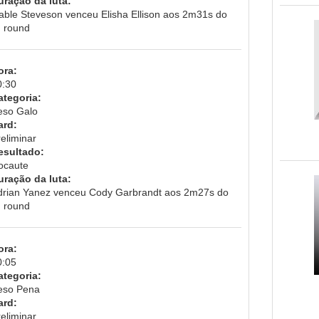
uração da luta:
able Steveson venceu Elisha Ellison aos 2m31s do
° round
ora:
0:30
ategoria:
eso Galo
ard:
eliminar
esultado:
ocaute
uração da luta:
drian Yanez venceu Cody Garbrandt aos 2m27s do
° round
ora:
0:05
ategoria:
eso Pena
ard:
eliminar