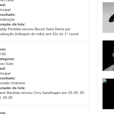
ard:
incipal
esultado:
inalização
uração da luta:
addy Pimblett venceu Benoit Saint Denis por
nalização (triângulo de mão) aos 52s do 1° round
ora:
3:00
ategoria:
eso Galo
ard:
incipal
esultado:
ecisão Unânime
uração da luta:
ario Bautista venceu Cory Sandhagen por 29-28, 29-
8, 29-28
ora: