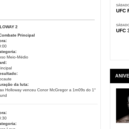
SÁBADO,
UFC 
SÁBADO,
LOWAY 2
UFC 
 Combate Principal
ora:
0:00
ategoria:
eso Meio-Médio
ard:
incipal
esultado:
ANIV
ocaute
uração da luta:
ax Holloway venceu Conor McGregor a 1m09s do 1°
ound
ora:
3:30
ategoria:
eso Leve