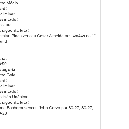
eso Médio
ard:
eliminar
esultado:
ocaute
uração da luta:
amian Pinas venceu Cesar Almeida aos 4m44s do 1°
ound
ora:
8:50
ategoria:
eso Galo
ard:
eliminar
esultado:
ecisão Unânime
uração da luta:
arid Basharat venceu John Garza por 30-27, 30-27,
9-28