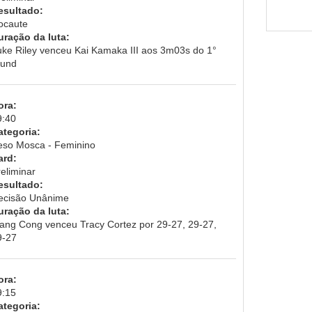
esultado:
ocaute
uração da luta:
uke Riley venceu Kai Kamaka III aos 3m03s do 1°
ound
ora:
9:40
ategoria:
eso Mosca - Feminino
ard:
eliminar
esultado:
ecisão Unânime
uração da luta:
ang Cong venceu Tracy Cortez por 29-27, 29-27,
9-27
ora:
9:15
ategoria: