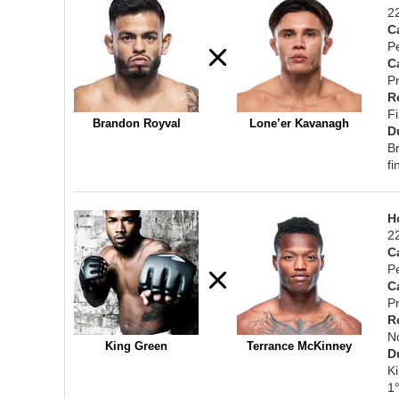
2
C
P
C
Pr
R
F
Brandon Royval
Lone’er Kavanagh
D
B
f
H
2
C
P
C
Pr
R
N
King Green
Terrance McKinney
D
K
1