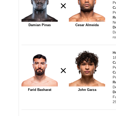
P
C
Pr
R
N
Damian Pinas
Cesar Almeida
D
D
r
H
1
C
P
C
Pr
R
D
Farid Basharat
John Garza
D
F
2