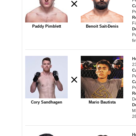
C
Pr
R
F
Paddy Pimblett
Benoit Sait-Denis
D
P
fi
H
2
C
P
C
Pr
R
D
Cory Sandhagen
Mario Bautista
D
M
2
H