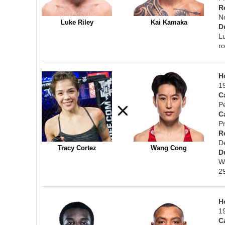
R
N
Luke Riley
Kai Kamaka
D
L
r
H
1
C
P
C
Pr
R
D
Tracy Cortez
Wang Cong
D
W
2
H
1
C