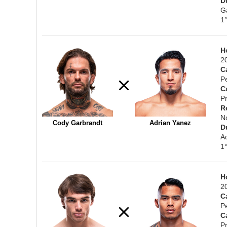
D
G
1
H
2
C
P
C
Pr
R
N
Cody Garbrandt
Adrian Yanez
D
A
1
H
2
C
P
C
Pr