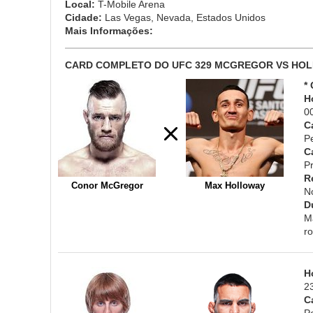
Local:
T-Mobile Arena
Cidade:
Las Vegas, Nevada, Estados Unidos
Mais Informações:
CARD COMPLETO DO UFC 329 MCGREGOR VS HOL
*
H
0
C
P
C
Pr
R
Conor McGregor
Max Holloway
N
D
M
r
H
2
C
P