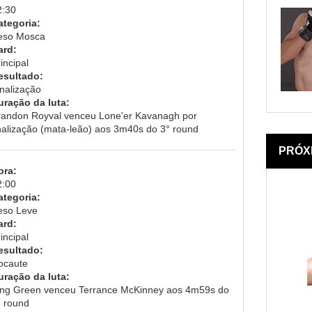
2:30
ategoria:
eso Mosca
ard:
incipal
esultado:
inalização
uração da luta:
randon Royval venceu Lone'er Kavanagh por
inalização (mata-leão) aos 3m40s do 3° round
PRÓX
ora:
2:00
ategoria:
eso Leve
ard:
incipal
esultado:
ocaute
uração da luta:
ing Green venceu Terrance McKinney aos 4m59s do
° round