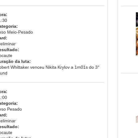
ora:
1:30
ategoria:
eso Meio-Pesado
ard:
eliminar
esultado:
ocaute
uração da luta:
obert Whittaker venceu Nikita Krylov a 1m01s do 3°
ound
ora:
1:00
ategoria:
eso Pesado
ard:
eliminar
esultado:
ocaute