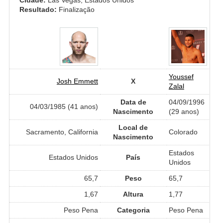
Resultado:
Finalização
Youssef
Josh Emmett
X
Zalal
Data de
04/09/1996
04/03/1985 (41 anos)
Nascimento
(29 anos)
Local de
Sacramento, California
Colorado
Nascimento
Estados
Estados Unidos
País
Unidos
65,7
Peso
65,7
1,67
Altura
1,77
Peso Pena
Categoria
Peso Pena