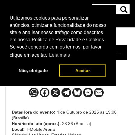
Utilizamos cookies para personalizar
HOME
CATEGORIAS
NOTÍCIAS
MAIS
anúncios, otimizar a funcionalidade do nosso
site e analisar nosso tráfego como descritos
em nossa Política de Privacidade e Cookies.
Se você concorda com os termos, por favor
HOME
/
EVENTO
/
UFC 320: ANKALAEV VS. PEREIRA 2
clique em aceitar.
Leia mais
Não, obrigado
Aceitar
Josh Emmett x Youssef Zalal
Data/Hora do evento:
4 de Outubro de 2025 às 19:00
(Brasília)
Horário da luta (aprox.):
23:36 (Brasília)
Local:
T-Mobile Arena
Cidade:
Las Vegas, Estados Unidos