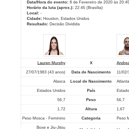
Data/Hora do evento:
8 de Fevereiro de 2020 às 20:45 
Horário da luta (aprox.):
22:45 (Brasília)
Local:
-
Cidade:
Houston, Estados Unidos
Resultado:
Decisão Dividida
Lauren Murphy
X
Andre
27/07/1983 (43 anos)
Data de Nascimento
11/02/
Alasca
Local de Nascimento
Atlant
Estados Unidos
País
Estado
56,7
Peso
56,7
1,72
Altura
1,67
Peso Mosca - Feminino
Categoria
Peso M
Boxe e Jiu-Jitsu