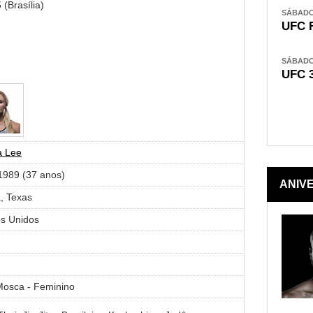
(Brasília)
SÁBADO,
UFC 
SÁBADO,
UFC 
a Lee
1989 (37 anos)
ANIV
a, Texas
s Unidos
osca - Feminino