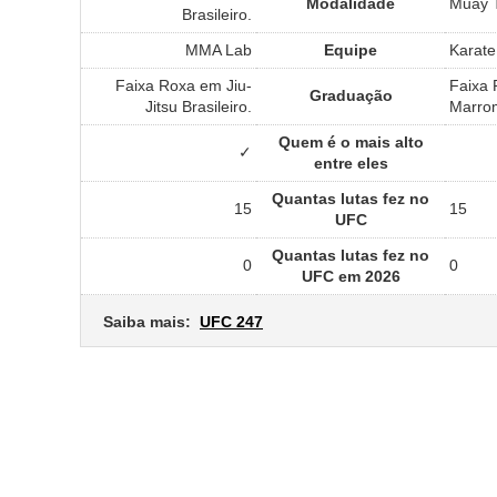
Modalidade
Muay T
Brasileiro.
MMA Lab
Equipe
Karate
Faixa Roxa em Jiu-
Faixa 
Graduação
Jitsu Brasileiro.
Marrom
Quem é o mais alto
✓
entre eles
Quantas lutas fez no
15
15
UFC
Quantas lutas fez no
0
0
UFC em 2026
Saiba mais:
UFC 247