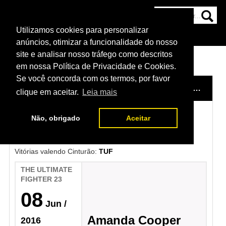
Utilizamos cookies para personalizar
HOME
CATEGORIAS
NOTÍCIAS
MAIS
anúncios, otimizar a funcionalidade do nosso
site e analisar nosso tráfego como descritos
em nossa Política de Privacidade e Cookies.
Se você concorda com os termos, por favor
HOME
/
CAMPEÕES DO UFC
/
TUF
/
TATIANA SUAREZ
clique em aceitar.
Leia mais
Não, obrigado
Aceitar
Tatiana Suarez
Vitórias valendo Cinturão:
TUF
THE ULTIMATE
FIGHTER 23
08
Jun
/
Amanda Cooper
2016