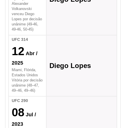
Alexander
Volkanovski
venceu Diego
Lopes por decisão
unânime (49-46,
49-46, 50-45)
UFC 314
12
Abr
/
2025
Diego Lopes
Miami, Flórida,
Estados Unidos
Vitória por decisão
unãnime (48–47,
49–46, 49–46)
UFC 290
08
Jul
/
2023