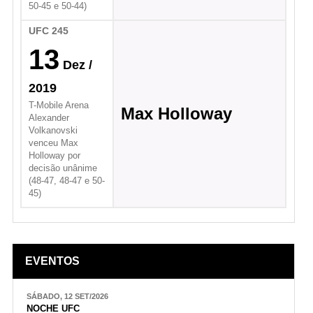
50-45 e 50-44)
UFC 245
13
Dez
/
2019
T-Mobile Arena
Max Holloway
Alexander
Volkanovski
venceu Max
Holloway por
decisão unânime
(48-47, 48-47 e 50-
45)
EVENTOS
SÁBADO, 12 SET/2026
NOCHE UFC