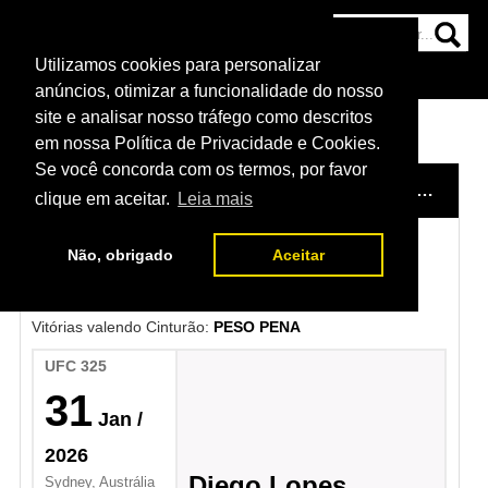
Utilizamos cookies para personalizar
HOME
CATEGORIAS
NOTÍCIAS
MAIS
anúncios, otimizar a funcionalidade do nosso
site e analisar nosso tráfego como descritos
em nossa Política de Privacidade e Cookies.
Se você concorda com os termos, por favor
HOME
/
CAMPEÕES DO UFC
/
PESO PENA
/
ALEX
clique em aceitar.
Leia mais
Não, obrigado
Aceitar
Alexander Volkanovski
Vitórias valendo Cinturão:
PESO PENA
UFC 325
31
Jan
/
2026
Diego Lopes
Sydney, Austrália