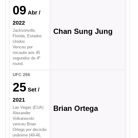
09
Abr
/
2022
Chan Sung Jung
Jacksonville,
Florida, Estados
Unidos
Venceu por
nocaute aos 45
segundos do 4º
round.
UFC 266
25
Set
/
2021
Brian Ortega
Las Vegas (EUA)
Alexander
Volkanovski
venceu Brian
Ortega por decisão
unânime (49-46,