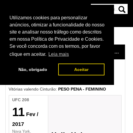
Utilizamos cookies para personalizar
HOME
CATEGORIAS
NOTÍCIAS
MAIS
anúncios, otimizar a funcionalidade do nosso
site e analisar nosso tráfego como descritos
em nossa Política de Privacidade e Cookies.
Se você concorda com os termos, por favor
HOME
/
CAMPEÃES DO UFC
/
PESO PENA - FEMININO
clique em aceitar.
Leia mais
Não, obrigado
Aceitar
Germaine de Randamie
Vitórias valendo Cinturão:
PESO PENA - FEMININO
UFC 208
11
Fev
/
2017
Nova York,