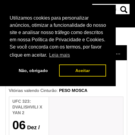
Utilizamos cookies para personalizar
HOME
CATEGORIAS
NOTÍCIAS
MAIS
anúncios, otimizar a funcionalidade do nosso
site e analisar nosso tráfego como descritos
em nossa Política de Privacidade e Cookies.
Se você concorda com os termos, por favor
HOME
/
CAMPEÕES DO UFC
/
PESO MOSCA
/
JOS
clique em aceitar.
Leia mais
Não, obrigado
Aceitar
Joshua Van
Vitórias valendo Cinturão:
PESO MOSCA
UFC 323:
DVALISHVILI X
YAN 2
06
Dez
/