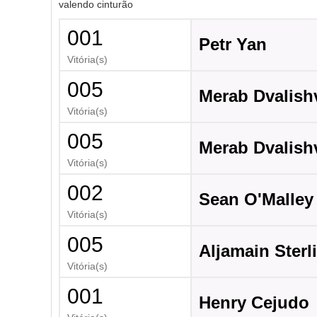
valendo cinturão
001
Petr Yan
Vitória(s)
005
Merab Dvalishv
Vitória(s)
005
Merab Dvalishv
Vitória(s)
002
Sean O'Malley
Vitória(s)
005
Aljamain Sterl
Vitória(s)
001
Henry Cejudo