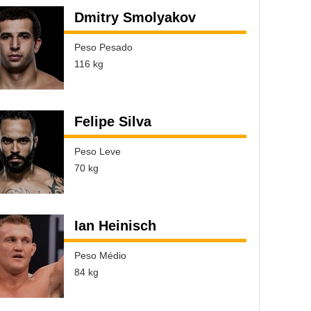
Dmitry Smolyakov
Peso Pesado
116 kg
Felipe Silva
Peso Leve
70 kg
Ian Heinisch
Peso Médio
84 kg