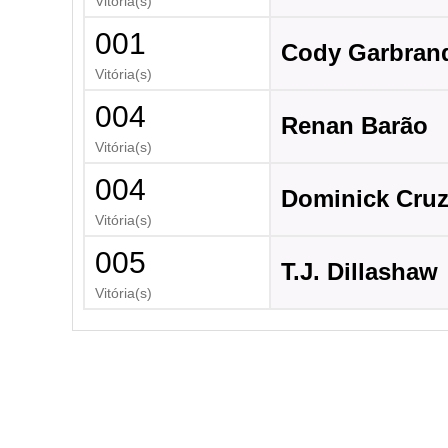
Vitória(s)
001
Cody Garbran
Vitória(s)
004
Renan Barão
Vitória(s)
004
Dominick Cru
Vitória(s)
005
T.J. Dillashaw
Vitória(s)