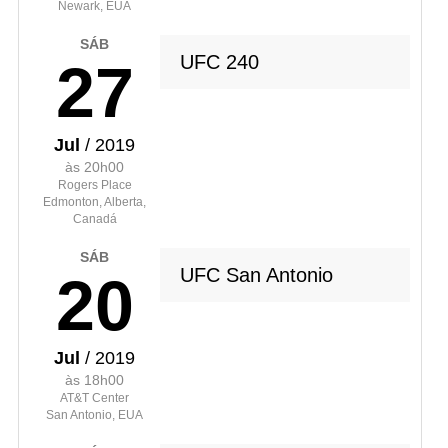
Newark, EUA
SÁB
UFC 240
27
Jul
/ 2019
às 20h00
Rogers Place
Edmonton, Alberta,
Canadá
SÁB
UFC San Antonio
20
Jul
/ 2019
às 18h00
AT&T Center
San Antonio, EUA