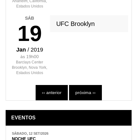
Anaheim, Califórnia,
Estados Unidos
SÁB
UFC Brooklyn
19
Jan
/ 2019
às 19h00
Barclays Center
Brooklyn, Nova York,
Estados Unidos
‹‹ anterior
próxima ››
EVENTOS
SÁBADO, 12 SET/2026
NOCHE UFC