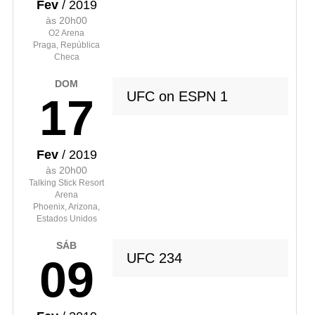
Fev
/ 2019
às 20h00
O2 Arena
Praga, República
Checa
DOM
UFC on ESPN 1
17
Fev
/ 2019
às 20h00
Talking Stick Resort
Arena
Phoenix, Arizona,
Estados Unidos
SÁB
UFC 234
09