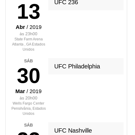
UFC 236
13
Abr
/ 2019
às 23h00
State Farm Arena
Atlanta , GA Estados
Unidos
SÁB
UFC Philadelphia
30
Mar
/ 2019
às 20h00
Wells Fargo Center
Pensilvânia, Estados
Unidos
SÁB
UFC Nashville