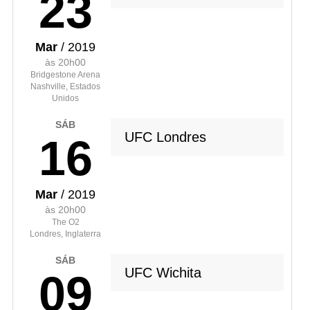
23
Mar
/ 2019
às 20h00
Bridgestone Arena
Nashville, Estados
Unidos
SÁB
UFC Londres
16
Mar
/ 2019
às 20h00
The O2
Londres, Inglaterra
SÁB
UFC Wichita
09