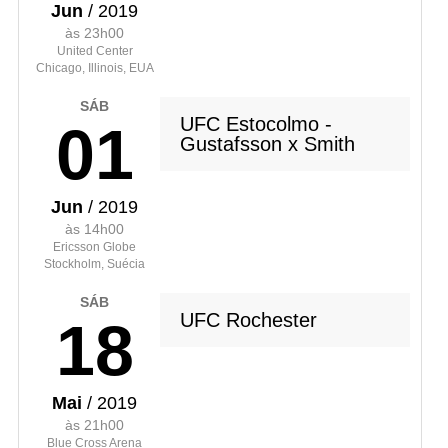
Jun
/ 2019
às 23h00
United Center
Chicago, Illinois, EUA
SÁB
UFC Estocolmo -
01
Gustafsson x Smith
Jun
/ 2019
às 14h00
Ericsson Globe
Stockholm, Suécia
SÁB
UFC Rochester
18
Mai
/ 2019
às 21h00
Blue Cross Arena