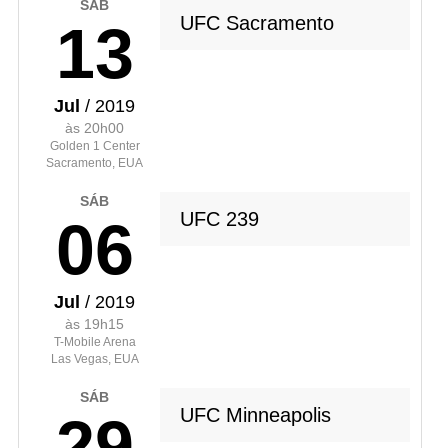
SÁB
UFC Sacramento
13
Jul
/ 2019
às 20h00
Golden 1 Center
Sacramento, EUA
SÁB
UFC 239
06
Jul
/ 2019
às 19h15
T-Mobile Arena
Las Vegas, EUA
SÁB
UFC Minneapolis
29