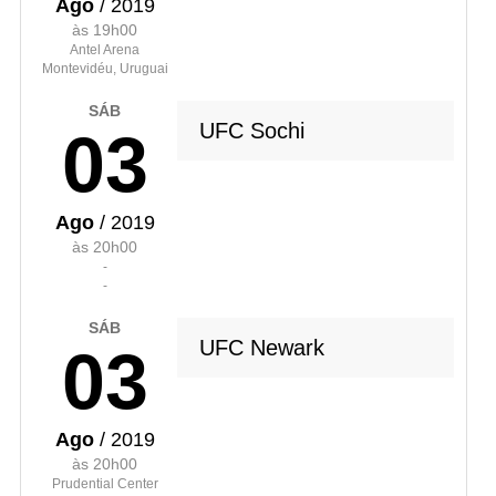
Ago
/ 2019
às 19h00
Antel Arena
Montevidéu, Uruguai
SÁB
UFC Sochi
03
Ago
/ 2019
às 20h00
-
-
SÁB
UFC Newark
03
Ago
/ 2019
às 20h00
Prudential Center