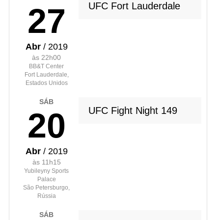
UFC Fort Lauderdale
27
Abr
/ 2019
às 22h00
BB&T Center
Fort Lauderdale,
Estados Unidos
SÁB
UFC Fight Night 149
20
Abr
/ 2019
às 11h15
Yubileyny Sports
Palace
São Petersburgo,
Rússia
SÁB