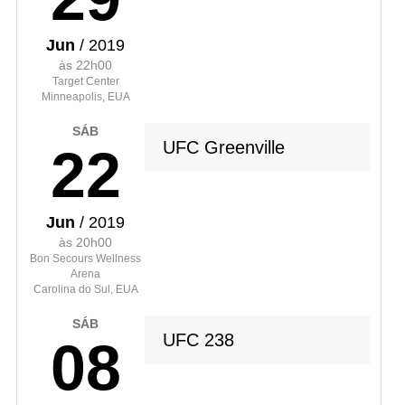
Jun
/ 2019
às 22h00
Target Center
Minneapolis, EUA
SÁB
UFC Greenville
22
Jun
/ 2019
às 20h00
Bon Secours Wellness
Arena
Carolina do Sul, EUA
SÁB
UFC 238
08